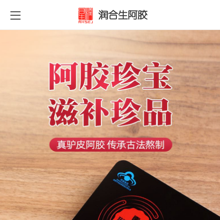
润合生阿胶